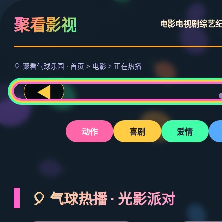
聚看影视
电影
电视剧
综艺
🎈 聚看气球乐园 · 首页 > 电影 > 正在热播
◀
动作
喜剧
爱情
🎈 气球热播 · 光影派对