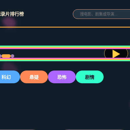
纪录片
排行榜
▶
科幻
悬疑
恐怖
剧情