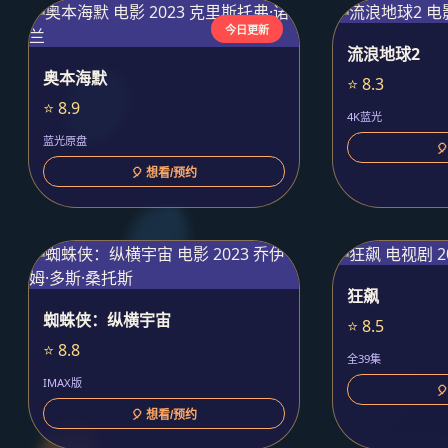
今日更新
流浪地球2
奥本海默
⭐ 8.3
⭐ 8.9
4K蓝光
蓝光原盘

🎈 想看/预约
狂飙
蜘蛛侠：纵横宇宙
⭐ 8.5
⭐ 8.8
全39集
IMAX版

🎈 想看/预约