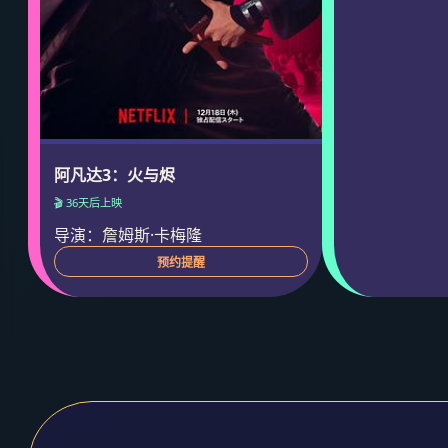
阿凡达3：火与烬
🎬 36天后上映
导演：詹姆斯·卡梅隆
预约提醒