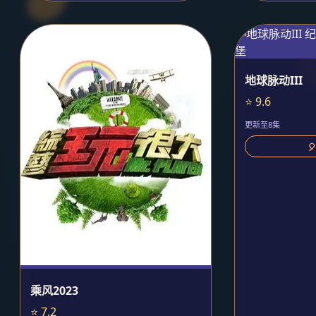
地球脉动III
⭐ 9.6
更新至8集

乘风2023
⭐ 7.2