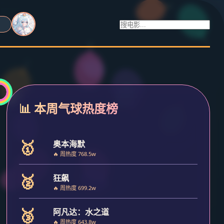
📊 本周气球热度榜
🥇
奥本海默
🔥 周热度 768.5w
🥈
狂飙
🔥 周热度 699.2w
🥉
阿凡达：水之道
🔥 周热度 643.8w