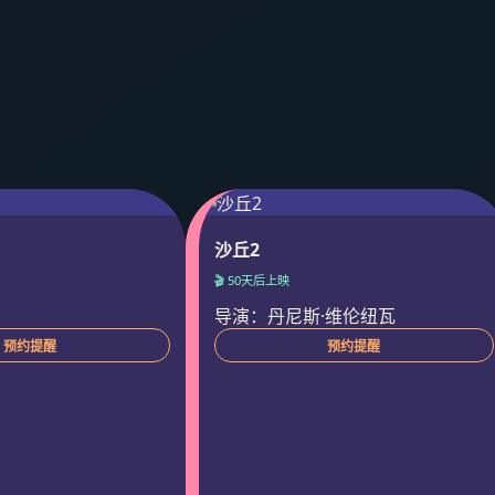
沙丘2
🎬 50天后上映
导演：丹尼斯·维伦纽瓦
预约提醒
预约提醒