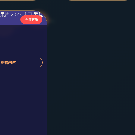
今日更新
 想看/预约