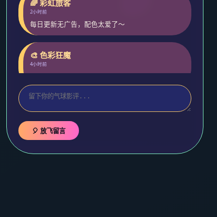
🌈 彩虹旅客
2小时前
每日更新无广告，配色太爱了～
🎨 色彩狂魔
4小时前
预约了封神第二部，期待气球特别版！
🎈 放飞留言