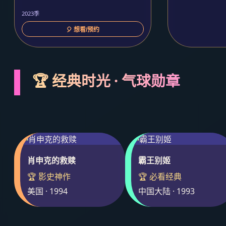
2023季
🎈 想看/预约
🏆 经典时光 · 气球勋章
肖申克的救赎
霸王别姬
🏆 影史神作
🏆 必看经典
美国 · 1994
中国大陆 · 1993