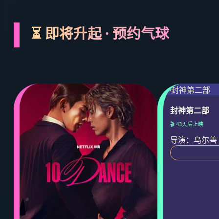
⏳ 即将升起 · 预约气球
封神第二部
🎬 43天后上映
导演：乌尔善